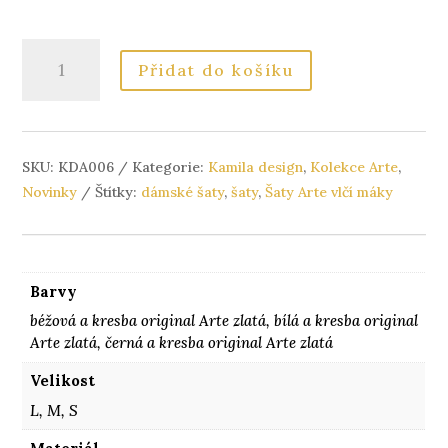
Šaty
Přidat do košíku
Arte
vlčí
máky
KDA006
SKU:
KDA006
Kategorie:
Kamila design
,
Kolekce Arte
,
množství
Novinky
Štítky:
dámské šaty
,
šaty
,
Šaty Arte vlčí máky
Barvy
béžová a kresba original Arte zlatá, bílá a kresba original
Arte zlatá, černá a kresba original Arte zlatá
Velikost
L, M, S