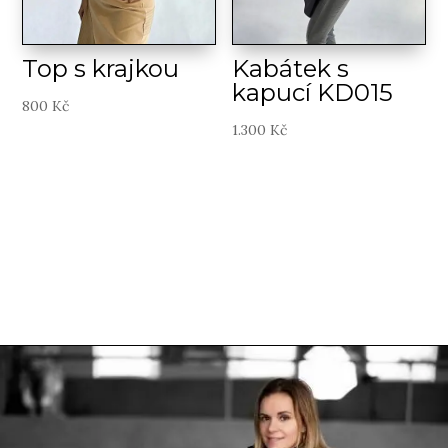
Top s krajkou
Kabátek s
kapucí KD015
800
Kč
1.300
Kč