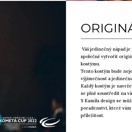
ORIGIN
Váš jedinečný nápad je
společně vytvořit orig
kostýmu.
Tento kostým bude neje
výjimečnost a jedinečn
Každý kostým je navrže
se plně soustředit na vá
S Kamila design se může
poradenství, které vám
příležitost.