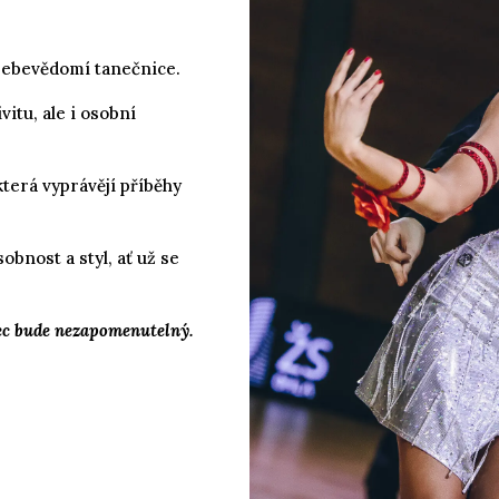
 sebevědomí tanečnice.
itu, ale i osobní
která vyprávějí příběhy
bnost a styl, ať už se
nec bude nezapomenutelný.