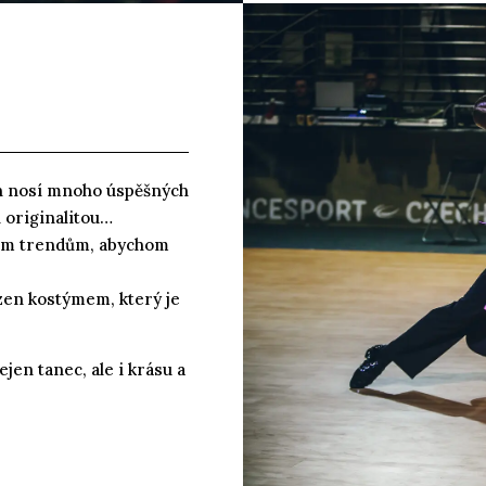
gn nosí mnoho úspěšných
n originalitou…
lním trendům, abychom
ázen kostýmem, který je
ejen tanec, ale i krásu a