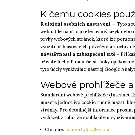
K čemu cookies pou
K uložení osobních nastavení
– Tyto so
webu. Jde např. o preferovaný jazyk nebo o
prvky webových stránek, které lze persona
využití přihlašovacích pověření a k ochra
návštěvnosti a zabezpečení sítě
– Při ka
uživatelů chodí na naše stránky opakovaně.
tyto účely využíváme nástroj Google Analy
Webové prohlížeče a
Standardní webové prohlížeče (Internet Ex
můžete jednotlivé cookie ručně mazat, bloko
stránky. Pro detailnější informace prosím
vycházet z toho, že souhlasíte s využíván
Chrome:
support.google.com