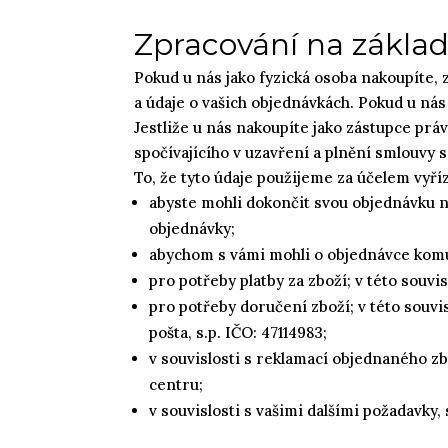
Zpracování na zákla
Pokud u nás jako fyzická osoba nakoupíte, 
a údaje o vašich objednávkách. Pokud u ná
Jestliže u nás nakoupíte jako zástupce pr
spočívajícího v uzavření a plnění smlouvy 
To, že tyto údaje použijeme za účelem vyří
abyste mohli dokončit svou objednávku n
objednávky;
abychom s vámi mohli o objednávce komun
pro potřeby platby za zboží; v této sou
pro potřeby doručení zboží; v této sou
pošta, s.p. IČO: 47114983;
v souvislosti s reklamací objednaného zb
centru;
v souvislosti s vašimi dalšími požadavky