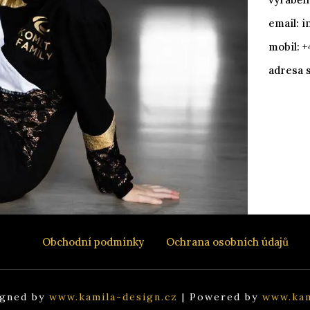
email:
i
mobil: 
adresa s
Obchodní podmínky
Ochrana osobních údajů
igned by
www.kamila-design.cz
| Powered by
www.kam