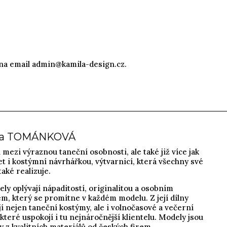
 na email
admin@kamila-design.cz
.
la TOMÁNKOVÁ
 mezi výraznou taneční osobnosti, ale také již více jak
et i kostýmní návrhářkou, výtvarnicí, která všechny své
aké realizuje.
ely oplývají nápaditostí, originalitou a osobním
m, který se promítne v každém modelu. Z její dílny
í nejen taneční kostýmy, ale i volnočasové a večerní
které uspokojí i tu nejnáročnější klientelu. Modely jsou
 z kvalitních materiálů od českých firem.