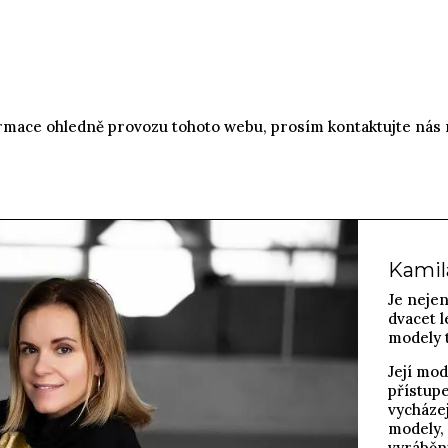
ormace ohledně provozu tohoto webu, prosím kontaktujte nás
Kami
Je nejen
dvacet l
modely t
Její mod
přístupe
vycházej
modely, 
vyráběny