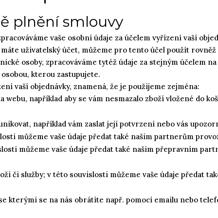
dě plnění smlouvy
zpracováváme vaše osobní údaje za účelem vyřízení vaší objed
s máte uživatelský účet, můžeme pro tento účel použít rovněž
ávnické osoby, zpracováváme tytéž údaje za stejným účelem n
s osobou, kterou zastupujete.
zení vaší objednávky, znamená, že je použijeme zejména:
a webu, například aby se vám nesmazalo zboží vložené do koš
ikovat, například vám zaslat její potvrzení nebo vás upozorn
vislosti můžeme vaše údaje předat také našim partnerům provo
vislosti můžeme vaše údaje předat také našim přepravním pa
oží či služby; v této souvislosti můžeme vaše údaje předat ta
, se kterými se na nás obrátíte např. pomocí emailu nebo tele