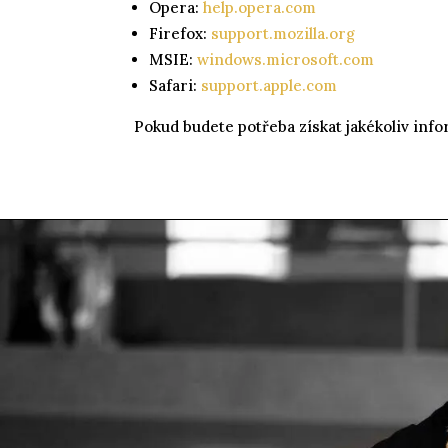
Opera:
help.opera.com
Firefox:
support.mozilla.org
MSIE:
windows.microsoft.com
Safari:
support.apple.com
Pokud budete potřeba získat jakékoliv inf