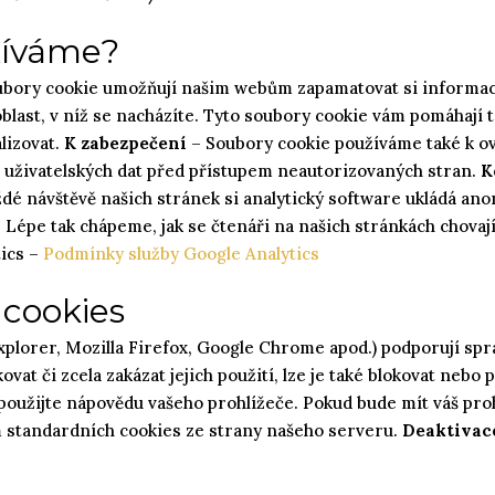
žíváme?
ubory cookie umožňují našim webům zapamatovat si informace,
blast, v níž se nacházíte. Tyto soubory cookie vám pomáhají ta
lizovat.
K zabezpečení
– Soubory cookie používáme také k ov
ně uživatelských dat před přístupem neautorizovaných stran.
K
ždé návštěvě našich stránek si analytický software ukládá anon
 Lépe tak chápeme, jak se čtenáři na našich stránkách chovají
tics –
Podmínky služby Google Analytics
 cookies
plorer, Mozilla Firefox, Google Chrome apod.) podporují spr
vat či zcela zakázat jejich použití, lze je také blokovat nebo 
 použijte nápovědu vašeho prohlížeče. Pokud bude mít váš pro
ím standardních cookies ze strany našeho serveru.
Deaktivac