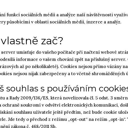
ní funkcí sociálních médií a analýze naší návštěvnosti využí
ry působícími v oblasti sociálních médií, inzerce a analýz.
 vlastně zač?
 server umisťuje do vašeho počítače při načtení webové strán
odesílá informace o vašem chování zpět na příslušný server. 
orázových až po několikaleté). Cookies nejsou přímo vázány n
Cookies nejsou nijak zabezpečeny a to včetně shromážděných ú
š souhlas s používáním cookie
u a Rady 2009/136/ES, která novelizovala čl. 5 odst. 3 směr
 ochraně soukromí v odvětví elektronických komunikací, došlo
skání souhlasu uživatele ještě předtím, než bude cookie ulože
le. Jde tedy o přechod z režimu „opt-out“ na režim „opt-in“.
nění zákona č. 468/2011 Sb.