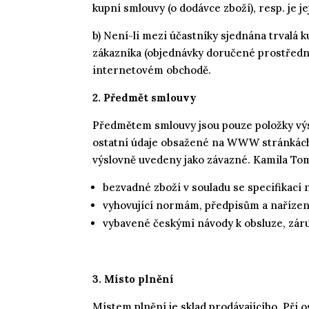
kupní smlouvy (o dodávce zboží), resp. je je
b) Není-li mezi účastníky sjednána trvalá 
zákazníka (objednávky doručené prostřednic
internetovém obchodě.
2. Předmět smlouvy
Předmětem smlouvy jsou pouze položky výsl
ostatní údaje obsažené na WWW stránkách, 
výslovně uvedeny jako závazné. Kamila Tom
bezvadné zboží v souladu se specifikací
vyhovující normám, předpisům a naříze
vybavené českými návody k obsluze, záru
3. Místo plnění
Místem plnění je sklad prodávajícího. Při 