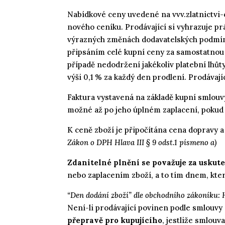
Nabídkové ceny uvedené na vvv.zlatnictvi-
nového ceníku. Prodávající si vyhrazuje p
výrazných změnách dodavatelských podmíne
připsáním celé kupní ceny za samostatnou 
případě nedodržení jakékoliv platební lhůt
výši 0,1 % za každý den prodlení. Prodávají
Faktura vystavená na základě kupní smlouv
možné až po jeho úplném zaplacení, pokud
K ceně zboží je připočítána cena dopravy a 
Zákon o DPH Hlava III § 9 odst.1 písmeno a)
Zdanitelné plnění se považuje za uskut
nebo zaplacením zboží, a to tím dnem, kter
“Den dodání zboží” dle obchodního zákoníku: Hla
Není-li prodávající povinen podle smlouvy 
přepravě pro kupujícího
, jestliže smlouv