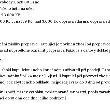
vobody 1, 620 00 Brno
Vašeho účtu na účet
ad 3.000 Kč
000 Kč cena 139 Kč, nad 3.000 Kč doprava zdarma, doprava z
dání zásilky přepravci. Kupující je povinen zboží od přeprav
v závad neprodleně oznámit přepravci. Faktura a daňový doklad
y
zboží kupujícímu nebo konečnému uživateli při prodeji. Prodá
ou minimálně 24 měsíců. Zjistí-li kupující při převzetí zboží 
) bez zbytečného odkladu, nejpozději však do 3 dnů od převz
ní zboží, název výrobku, reklamované množství, popis závady
aci do 10 dnů ode dne jejího obdržení.