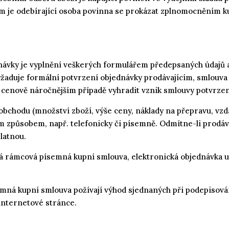
ím je odebírající osoba povinna se prokázat zplnomocněním k
návky je vyplnění veškerých formulářem předepsaných údajů a
yžaduje formální potvrzení objednávky prodávajícím, smlouv
a cenově náročnějším případě vyhradit vznik smlouvy potvrze
u obchodu (množství zboží, výše ceny, náklady na přepravu, vzd
ým způsobem, např. telefonicky či písemně. Odmítne-li prod
latnou.
bá rámcová písemná kupní smlouva, elektronická objednávka u
ísemná kupní smlouva požívají výhod sjednaných při podepisov
internetové stránce.