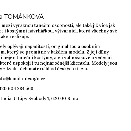
la TOMÁNKOVÁ
 mezi výraznou taneční osobnosti, ale také již více jak
et i kostýmní návrhářkou, výtvarnicí, která všechny své
aké realizuje.
ely oplývají nápaditostí, originalitou a osobním
m, který se promítne v každém modelu. Z její dílny
í nejen taneční kostýmy, ale i volnočasové a večerní
které uspokojí i tu nejnáročnější klientelu. Modely jsou
 z kvalitních materiálů od českých firem.
nfo@kamila-design.cz
+420 604 284 568
tudia: U Lípy Svobody 1, 620 00 Brno