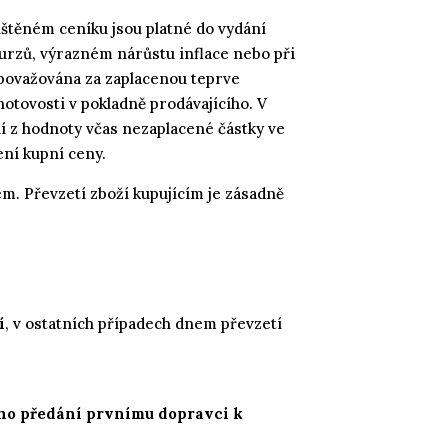
ištěném ceníku jsou platné do vydání
kurzů, výrazném nárůstu inflace nebo při
považována za zaplacenou teprve
otovosti v pokladně prodávajícího. V
ní z hodnoty včas nezaplacené částky ve
ení kupní ceny.
m. Převzetí zboží kupujícím je zásadně
í
, v ostatních případech dnem převzetí
eho předání prvnímu dopravci k