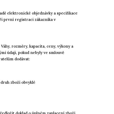
ladě elektronické objednávky a specifikace
i první registraci zákazníka v
Váhy, rozměry, kapacita, ceny, výkony a
ými údaji, pokud nebyly ve smlouvě
ratelům dodávat:
 druh zboží obvyklé
ředložit doklad o úplném zaplacení zboží.