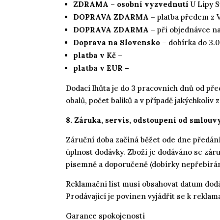
ZDRAMA
–
osobní vyzvednutí
U Lípy S
DOPRAVA ZDARMA
– platba předem z 
DOPRAVA
ZDARMA
– při objednávce n
Doprava na Slovensko
– dobírka do 3.
platba v Kč
–
platba v EUR –
Dodací lhůta je do 3 pracovních dnů od pře
obalů, počet balíků a v případě jakýchkoli
8. Záruka, servis, odstoupení od smlouv
Záruční doba začíná běžet ode dne předání 
úplnost dodávky. Zboží je dodáváno se záruk
písemně a doporučeně (dobírky nepřebíráme
Reklamační list musí obsahovat datum dodá
Prodávající je povinen vyjádřit se k reklam
Garance spokojenosti