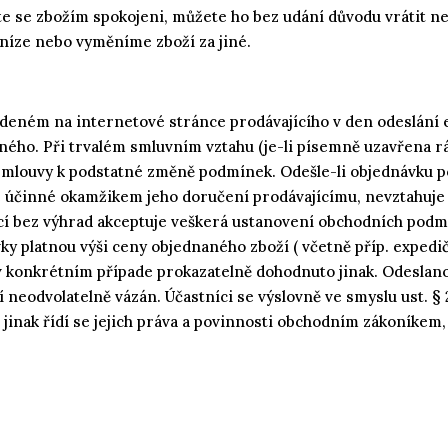
ete se zbožím spokojeni, můžete ho bez udání důvodu vrátit n
níze nebo vyměníme zboží za jiné.
deném na internetové stránce prodávajícího v den odeslání e
ného. Při trvalém smluvním vztahu (je-li písemně uzavřena r
 smlouvy k podstatné změně podmínek. Odešle-li objednávku 
e účinné okamžikem jeho doručení prodávajícímu, nevztahuje s
cí bez výhrad akceptuje veškerá ustanovení obchodních podm
vky platnou výši ceny objednaného zboží ( včetně příp. exped
 v konkrétním případe prokazatelně dohodnuto jinak. Odeslan
 neodvolatelně vázán. Účastníci se výslovně ve smyslu ust. §
inak řídí se jejich práva a povinnosti obchodním zákoníkem, 