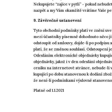
Nekupujete “zajíce v pytli” – pokud nebud
nazpět a my Vám okamžitě vrátíme Vaše pe
9. Závěrečné ustanovení
Tyto obchodní podmínky platí ve znění uve
mezi účastníky písemně dohodnuto něco ji
odstoupit od smlouvy, dojde-li po podpisu
platí, že se změnou souhlasí. Odstoupení j
Odesláním elektronické objednávky kupují
objednávky, jakož i v den odeslání objedná
ceníku na internetové stránce, nebude-li
kupující po dobu stanovenou k dodání zboží
že není-li podmínkami výslovně stanoveno j
Platné od 1.1.2021