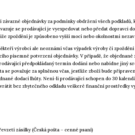
í závazné objednávky za podmínky obdržení všech podkladů, k
 zavazuje se prodávající je vyexpedovat nebo předat dopravci d
liže zpoždění je způsobeno vyšší mocí nebo okolnostmi nezav
 Někteří výrobci ale neoznámí včas výpadek výroby či zpoždění 
jícího písemné potvrzení objednávky. V případě, že objednané
odávající předpokládaný termín dodání nebo nabídne jiný sro
ta se považuje za splněnou včas, jestliže zboží bude připraven
nané dodací lhůty. Není-li prodávající schopen do 30 kalendá
 vrátit bez zbytečného odkladu veškeré finanční prostředky 
převzetí zásilky (Česká pošta – cenné psaní)