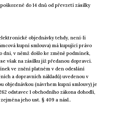
epoškozené do 14 dnů od převzetí zásilky
lektronické objednávky tehdy, není-li
ámcová kupní smlouva) má kupující právo
po dni, v němž došlo ke změně podmínek,
e však na zásilku již předanou dopravci.
ínek ve znění platném v den odeslání
ičních a dopravních nákladů) uvedenou v
ou objednávkou (návrhem kupní smlouvy) je
 262 odstavec 1 obchodního zákona dohodli,
zejména jeho ust. § 409 a násl..