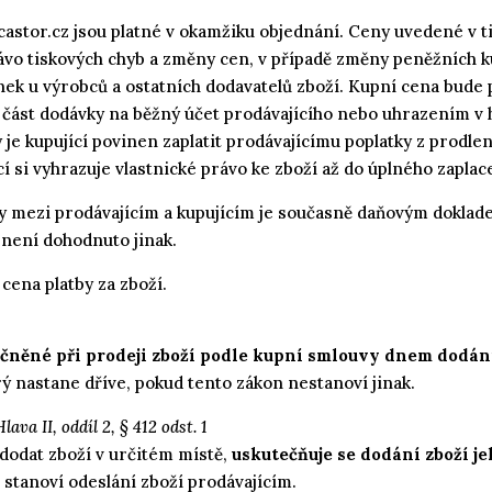
castor.cz jsou platné v okamžiku objednání. Ceny uvedené v t
rávo tiskových chyb a změny cen, v případě změny peněžních 
k u výrobců a ostatních dodavatelů zboží. Kupní cena bude 
část dodávky na běžný účet prodávajícího nebo uhrazením v h
y je kupující povinen zaplatit prodávajícímu poplatky z prodle
cí si vyhrazuje vlastnické právo ke zboží až do úplného zaplac
y mezi prodávajícím a kupujícím je současně daňovým doklade
 není dohodnuto jinak.
cena platby za zboží.
ečněné při prodeji zboží podle kupní smlouvy dnem dodán
ý nastane dříve, pokud tento zákon nestanoví jinak.
va II, oddíl 2, § 412 odst. 1
dodat zboží v určitém místě,
uskutečňuje se dodání zboží j
a stanoví odeslání zboží prodávajícím.