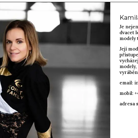
Kami
Je nejen
dvacet l
modely t
Její mod
přístupe
vycházej
modely, 
vyráběny
email:
i
mobil: 
adresa s