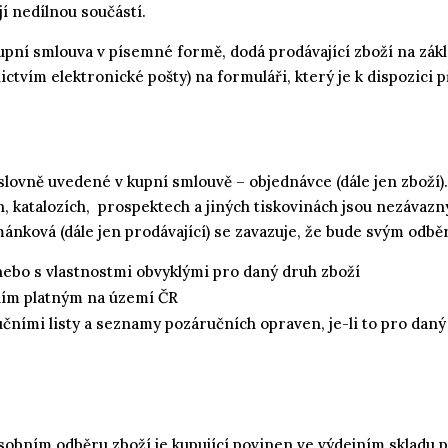
jí nedílnou součástí.
kupní smlouva v písemné formě, dodá prodávající zboží na zák
tvím elektronické pošty) na formuláři, který je k dispozici př
ovně uvedené v kupní smlouvě – objednávce (dále jen zboží). 
katalozích, prospektech a jiných tiskovinách jsou nezávazn
ánková (dále jen prodávající) se zavazuje, že bude svým odbě
 nebo s vlastnostmi obvyklými pro daný druh zboží
ním platným na území ČR
čními listy a seznamy pozáručních opraven, je-li to pro daný
osobním odběru zboží je kupující povinen ve výdejním skladu p