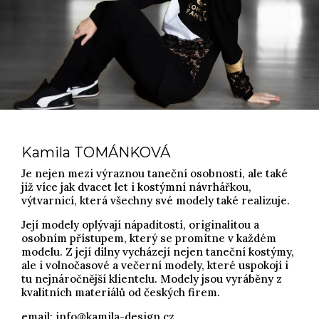
Kamila TOMÁNKOVÁ
Je nejen mezi výraznou taneční osobnosti, ale také
již více jak dvacet let i kostýmní návrhářkou,
výtvarnicí, která všechny své modely také realizuje.
Její modely oplývají nápaditostí, originalitou a
osobním přístupem, který se promítne v každém
modelu. Z její dílny vycházejí nejen taneční kostýmy,
ale i volnočasové a večerní modely, které uspokojí i
tu nejnáročnější klientelu. Modely jsou vyráběny z
kvalitních materiálů od českých firem.
email:
info@kamila-design.cz